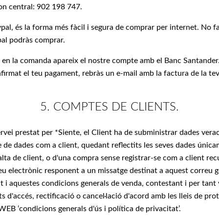
on central: 902 198 747.
l, és la forma més fàcil i segura de comprar per internet. No fa
pal podràs comprar.
 en la comanda apareix el nostre compte amb el Banc Santander.
mat el teu pagament, rebràs un e-mail amb la factura de la te
5. COMPTES DE CLIENTS.
rvei prestat per *Siente, el Client ha de subministrar dades vera
se de dades com a client, quedant reflectits les seves dades úni
lta de client, o d'una compra sense registrar-se com a client re
reu electrònic responent a un missatge destinat a aquest correu g
tat i aquestes condicions generals de venda, contestant i per tan
s d'accés, rectificació o cancel·lació d'acord amb les lleis de p
EB ‘condicions generals d'ús i política de privacitat’.