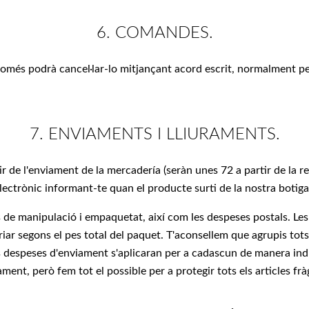
6. COMANDES.
omés podrà cancel·lar-lo mitjançant acord escrit, normalment p
7. ENVIAMENTS I LLIURAMENTS.
r de l'enviament de la mercadería (seràn unes 72 a partir de la 
ectrònic informant-te quan el producte surti de la nostra botiga
 de manipulació i empaquetat, així com les despeses postals. Les
ar segons el pes total del paquet. T'aconsellem que agrupis tot
 despeses d'enviament s'aplicaran per a cadascun de manera ind
ment, però fem tot el possible per a protegir tots els articles fràg