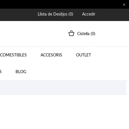

Llista de Desitjos (
0
)
Accedir
Cistella
(0)
NEW
COMESTIBLES
ACCESORIS
OUTLET
BLOG
S
BLOG