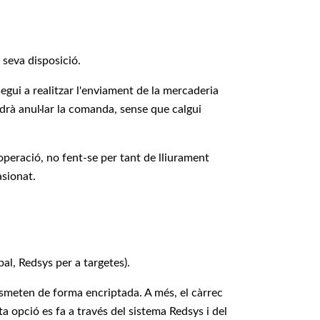
 seva disposició.
egui a realitzar l'enviament de la mercaderia
à anul·lar la comanda, sense que calgui
operació, no fent-se per tant de lliurament
asionat.
al, Redsys per a targetes).
nsmeten de forma encriptada. A més, el càrrec
a opció es fa a través del sistema Redsys i del