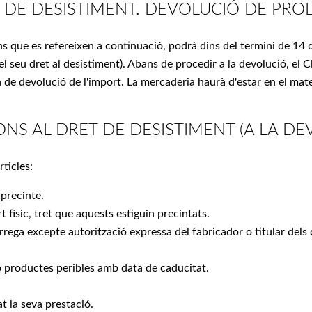
T DE DESISTIMENT. DEVOLUCIÓ DE PRO
ons que es refereixen a continuació, podrà dins del termini de 14 d
el seu dret al desistiment). Abans de procedir a la devolució, el
a de devolució de l'import. La mercaderia haurà d'estar en el mat
NS AL DRET DE DESISTIMENT (A LA DE
rticles:
 precinte.
t físic, tret que aquests estiguin precintats.
rrega excepte autorització expressa del fabricador o titular dels 
 productes peribles amb data de caducitat.
at la seva prestació.