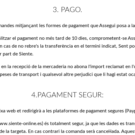
3. PAGO.
omandes mitjançant les formes de pagament que Assegui posa a la
realitzar el pagament no més tard de 10 dies, comprometent-se Ass
no rebre's la transferència en el termini indicat, Sent podr
r part de Siente.
 en la recepció de la mercaderia no abona l'import reclamat en l'
eses de transport i qualsevol altre perjudici que li hagi estat oc
4.PAGAMENT SEGUR:
ixa web et redirigirà a les plataformes de pagament segures (Payp
w.siente-online.es) és totalment segur, ja que les dades es tra
 de la targeta. En cas contrari la comanda serà cancel·lada. Aquest