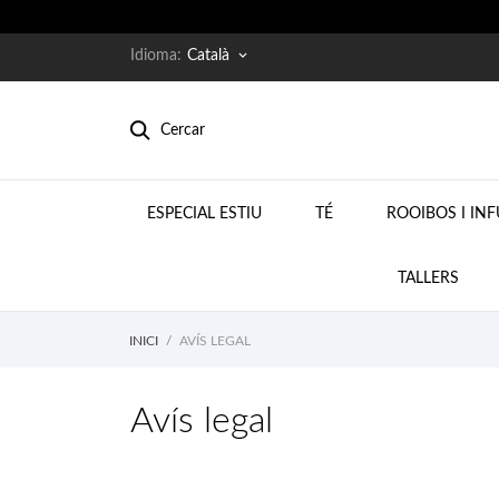
Idioma:
Català
keyboard_arrow_down
Cercar
ESPECIAL ESTIU
TÉ
ROOIBOS I IN
TALLERS
INICI
AVÍS LEGAL
Avís legal