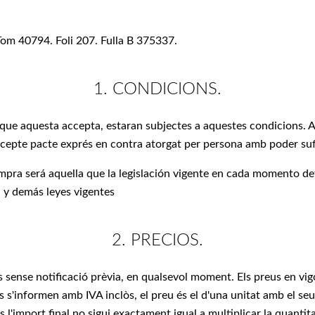
 Tom 40794. Foli 207. Fulla B 375337.
1. CONDICIONS.
i que aquesta accepta, estaran subjectes a aquestes condicions.
 excepte pacte exprés en contra atorgat per persona amb poder suf
ra será aquella que la legislación vigente en cada momento det
l y demás leyes vigentes
2. PRECIOS.
us sense notificació prèvia, en qualsevol moment. Els preus en vi
 s'informen amb IVA inclòs, el preu és el d'una unitat amb el se
l'import final no sigui exactament igual a multiplicar la quantita