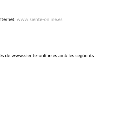
nternet,
www.siente-online.es
vés de www.siente-online.es amb les següents