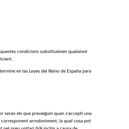
 Aquestes condicions substitueixen qualsevol
icient.
ermine en las Leyes del Reino de España para
gor seran els que prevalguin quan s'accepti una
u corresponent arrodoniment, la qual cosa pot
t pel preu unitari IVA inclòs a causa de