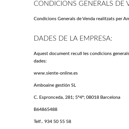
CONDICIONS GENERALS DE
Condicions Generals de Venda realitzats per Am
DADES DE LA EMPRESA:
Aquest document recull les condicions generals
dades:
www.siente-online.es
Amboaine gestión SL
C. Espronceda, 281; 5º4ª; 08018 Barcelona
B64865488
Telf.. 934 50 55 58