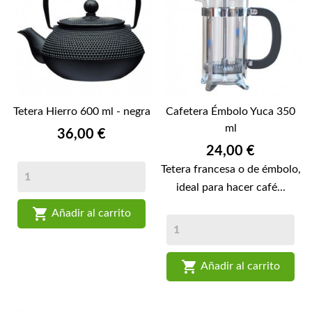
Tetera Hierro 600 ml - negra
Cafetera Émbolo Yuca 350
ml
Precio
36,00 €
Precio
24,00 €
Tetera francesa o de émbolo,
ideal para hacer café...

Añadir al carrito

Añadir al carrito