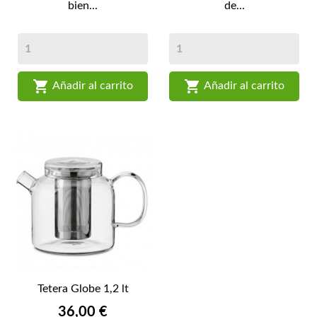
bien...
de...


Añadir al carrito
Añadir al carrito
Tetera Globe 1,2 lt
Precio
36,00 €