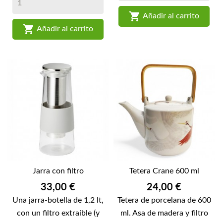

Añadir al carrito

Añadir al carrito
Jarra con filtro
Tetera Crane 600 ml
Precio
Precio
33,00 €
24,00 €
Una jarra-botella de 1,2 lt,
Tetera de porcelana de 600
con un filtro extraíble (y
ml. Asa de madera y filtro