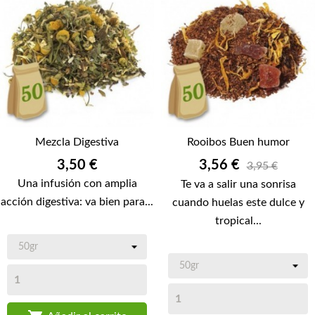
Mezcla Digestiva
Rooibos Buen humor
Precio
Precio
3,50 €
3,56 €
3,95 €
Una infusión con amplia
Te va a salir una sonrisa
acción digestiva: va bien para...
cuando huelas este dulce y
tropical...