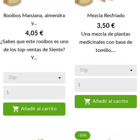
Rooibos Manzana, almendra
Mezcla Resfriado
y...
Precio
3,50 €
Precio
4,05 €
Una mezcla de plantas
¿Sabes que este rooibos es uno
medicinales con base de
de los top-ventas de Siente?
tomillo,...
Y...

Añadir al carrito

Añadir al carrito
-10%