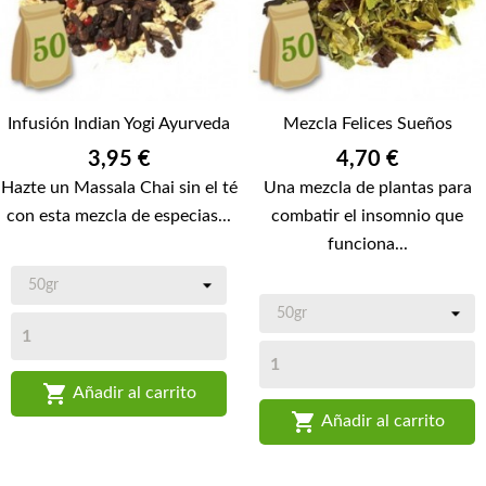
Infusión Indian Yogi Ayurveda
Mezcla Felices Sueños
Precio
Precio
3,95 €
4,70 €
Hazte un Massala Chai sin el té
Una mezcla de plantas para
con esta mezcla de especias...
combatir el insomnio que
funciona...

Añadir al carrito

Añadir al carrito