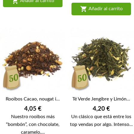

Añadir al carrito

Añadir al carrito
Rooibos Cacao, nougat i...
Té Verde Jengibre y Limón...
Precio
Precio
4,05 €
4,20 €
Nuestro rooibos más
Un clásico que está entre los
“bombón”, con chocolate,
top vendas por algo. Intenso...
caramelo,...