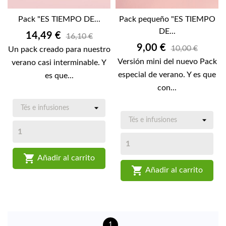
Pack "ES TIEMPO DE...
Pack pequeño "ES TIEMPO
DE...
Precio
14,49 €
16,10 €
Precio
9,00 €
10,00 €
Un pack creado para nuestro
Versión mini del nuevo Pack
verano casi interminable. Y
especial de verano. Y es que
es que...
con...

Añadir al carrito

Añadir al carrito
1