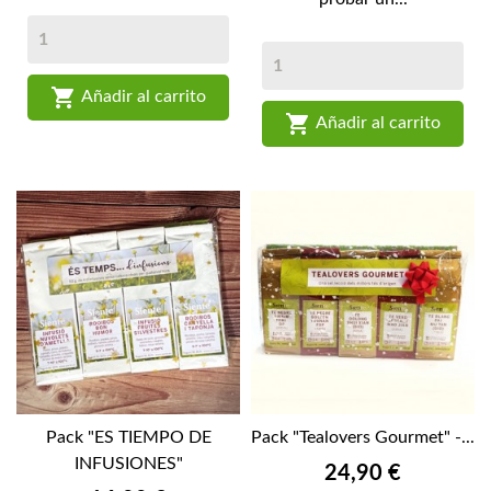

Añadir al carrito

Añadir al carrito
Pack "ES TIEMPO DE
Pack "Tealovers Gourmet" -...
INFUSIONES"
Precio
24,90 €