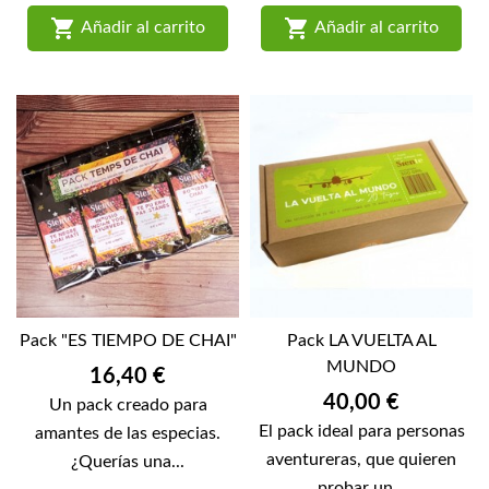


Añadir al carrito
Añadir al carrito
Pack "ES TIEMPO DE CHAI"
Pack LA VUELTA AL
MUNDO
Precio
16,40 €
Precio
40,00 €
Un pack creado para
El pack ideal para personas
amantes de las especias.
aventureras, que quieren
¿Querías una...
probar un...