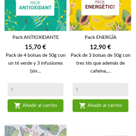
Pack ANTIOXIDANTE
Pack ENERGÍA
Precio
Precio
15,70 €
12,90 €
Pack de 4 bolsas de 50g con
Pack de 3 bolsas de 50g con
un té verde y 3 infusiones
tres tés que además de
(sin...
cafeína,...


Añadir al carrito
Añadir al carrito