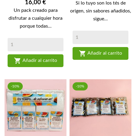
Precio
16,00 €
Si lo tuyo son los tés de
Un pack creado para
origen, sin sabores añadidos,
disfrutar a cualquier hora
sigue...
porque todas...

Añadir al carrito

Añadir al carrito
-10%
-10%