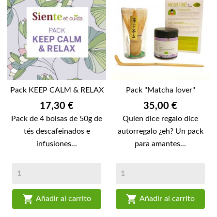
Pack KEEP CALM & RELAX
Pack "Matcha lover"
Precio
Precio
17,30 €
35,00 €
Pack de 4 bolsas de 50g de
Quien dice regalo dice
tés descafeinados e
autorregalo ¿eh? Un pack
infusiones...
para amantes...


Añadir al carrito
Añadir al carrito