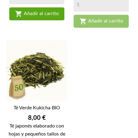

Añadir al carrito

Añadir al carrito
Té Verde Kukicha BIO
Precio
8,00 €
Té japonés elaborado con
hojas y pequeños tallos de