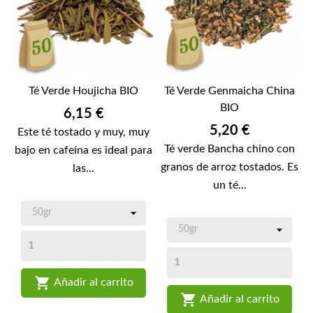
Té Verde Houjicha BIO
Té Verde Genmaicha China
BIO
Precio
6,15 €
Precio
5,20 €
Este té tostado y muy, muy
Té verde Bancha chino con
bajo en cafeína es ideal para
granos de arroz tostados. Es
las...
un té...

Añadir al carrito

Añadir al carrito