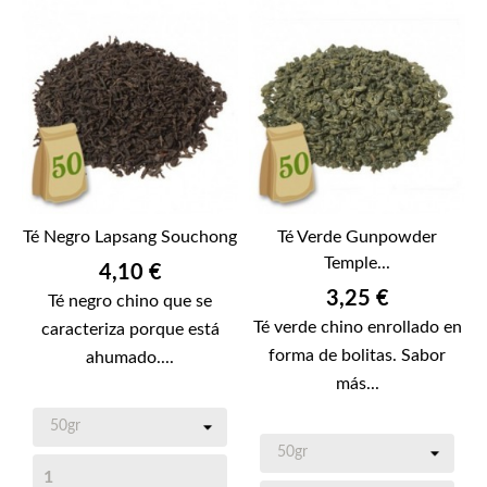
Té Negro Lapsang Souchong
Té Verde Gunpowder
Temple...
Precio
4,10 €
Precio
3,25 €
Té negro chino que se
Té verde chino enrollado en
caracteriza porque está
forma de bolitas. Sabor
ahumado....
más...