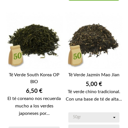
Té Verde South Korea OP
Té Verde Jazmín Mao Jian
BIO
Precio
5,00 €
Precio
6,50 €
Té verde chino tradicional.
El té coreano nos recuerda
Con una base de té de alta...
mucho a los verdes
japoneses por...