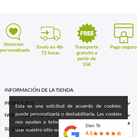
Atención
Envío en 48-
Transporte
Pago seguro
personalizada
72 horas
gratuito a
partir de
55€
INFORMACIÓN DE LA TIENDA

PRODUCTOS
Esta es una solicitud de acuerdo de cookies:
puede personalizarla o deshabilitarla. Las cookies

NUESTRA EMPRESA
nos ayudan a brindarle la mejor experiencia al
x
Sien Té

SU CUENTA
usar nuestro sitio web.
star
star
star
star
star_half
4.5