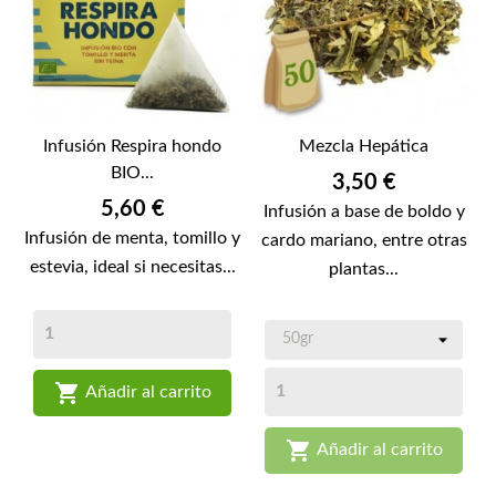
Infusión Respira hondo
Mezcla Hepática
BIO...
Precio
3,50 €
Precio
5,60 €
Infusión a base de boldo y
Infusión de menta, tomillo y
cardo mariano, entre otras
estevia, ideal si necesitas...
plantas...

Añadir al carrito

Añadir al carrito