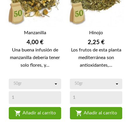
Manzanilla
Hinojo
Precio
Precio
4,00 €
2,25 €
Una buena infusión de
Los frutos de esta planta
manzanilla debería tener
mediterránea son
solo flores, y...
antioxidantes,...


Añadir al carrito
Añadir al carrito