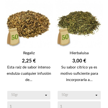
Regaliz
Hierbaluisa
Precio
Precio
2,25 €
3,00 €
Esta raíz de sabor intenso
Su sabor cítrico ya es
endulza cualquier infusión
motivo suficiente para
de...
incorporarla a...