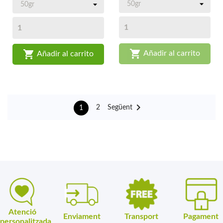


Añadir al carrito
Añadir al carrito

Següent
2
1
Atenció
Enviament
Transport
Pagament
personalitzada