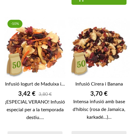
-10%
Infusió Iogurt de Maduixa i...
Infusió Cirera i Banana
Preu
Preu
3,42 €
3,70 €
3,80 €
Intensa infusió amb base
¡ESPECIAL VERANO! Infusió
d'hibisc (rosa de Jamaica,
especial per a la temporada
karkadé…)...
destiu....