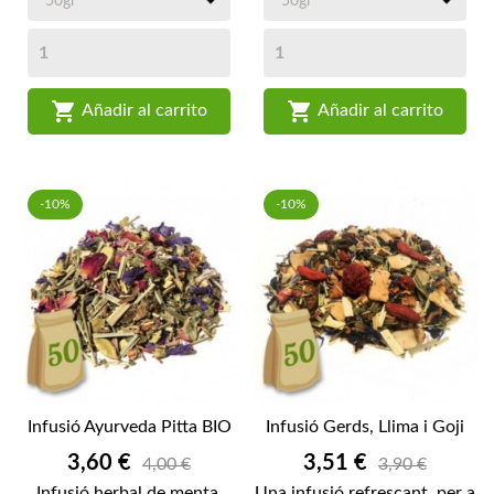


Añadir al carrito
Añadir al carrito
-10%
-10%
Infusió Ayurveda Pitta BIO
Infusió Gerds, Llima i Goji
Preu
Preu
3,60 €
3,51 €
4,00 €
3,90 €
Infusió herbal de menta,
Una infusió refrescant, per a