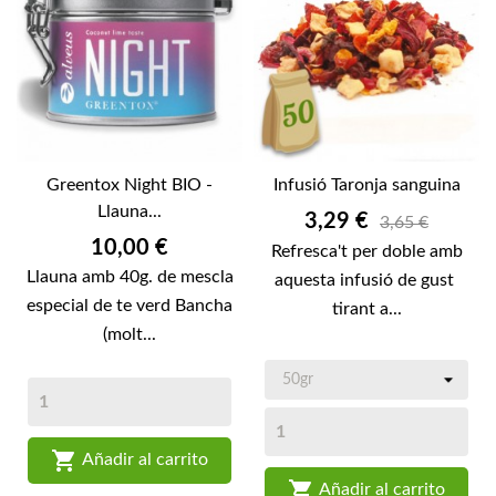
Greentox Night BIO -
Infusió Taronja sanguina
Llauna...
Preu
3,29 €
3,65 €
Preu
10,00 €
Refresca't per doble amb
Llauna amb 40g. de mescla
aquesta infusió de gust
especial de te verd Bancha
tirant a...
(molt...

Añadir al carrito

Añadir al carrito