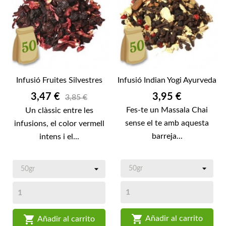
Infusió Fruites Silvestres
Infusió Indian Yogi Ayurveda
Preu
Preu
3,47 €
3,95 €
3,85 €
Fes-te un Massala Chai
Un clàssic entre les
sense el te amb aquesta
infusions, el color vermell
barreja...
intens i el...


Añadir al carrito
Añadir al carrito