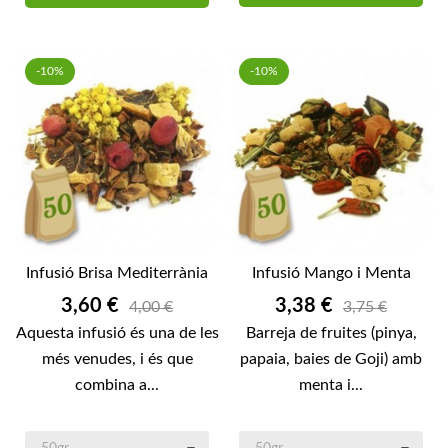
-10%
-10%
Infusió Brisa Mediterrània
Infusió Mango i Menta
Preu
Preu
3,60 €
3,38 €
4,00 €
3,75 €
Aquesta infusió és una de les
Barreja de fruites (pinya,
més venudes, i és que
papaia, baies de Goji) amb
combina a...
menta i...