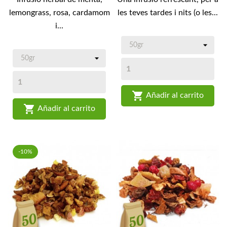
lemongrass, rosa, cardamom
les teves tardes i nits (o les...
i...

Añadir al carrito

Añadir al carrito
-10%