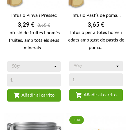
Infusió Pinya i Préssec
Infusió Pastís de poma...
Preu
Preu
3,29 €
3,65 €
3,65 €
Infusió per a totes hores i
Infusió de fruites i només
edats amb gust de pastís de
fruites, amb tots els seus
poma...
minerals...


Añadir al carrito
Añadir al carrito
-10%