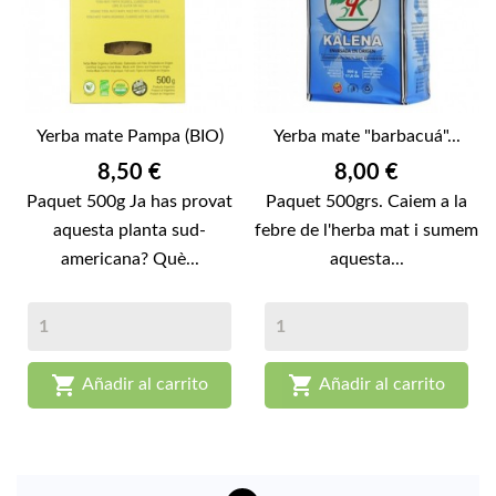
Yerba mate Pampa (BIO)
Yerba mate "barbacuá"...
Preu
Preu
8,50 €
8,00 €
Paquet 500g Ja has provat
Paquet 500grs. Caiem a la
aquesta planta sud-
febre de l'herba mat i sumem
americana? Què...
aquesta...


Añadir al carrito
Añadir al carrito