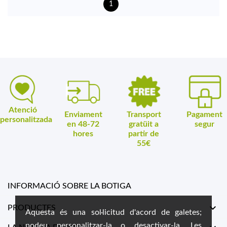
1
Atenció
Enviament
Transport
Pagament
personalitzada
en 48-72
gratüit a
segur
hores
partir de
55€
INFORMACIÓ SOBRE LA BOTIGA

PRODUCTES
Aquesta és una sol·licitud d'acord de galetes;
podeu personalitzar-la o desactivar-la. Les