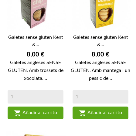
Galetes sense gluten Kent
Galetes sense gluten Kent
&...
&...
Preu
Preu
8,00 €
8,00 €
Galetes angleses SENSE
Galetes angleses SENSE
GLUTEN. Amb trossets de
GLUTEN. Amb mantega i un
xocolata....
pessic de...


Añadir al carrito
Añadir al carrito