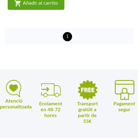

Añadir al carrito
1
Atenció
Enviament
Transport
Pagament
personalitzada
en 48-72
gratüit a
segur
hores
partir de
55€