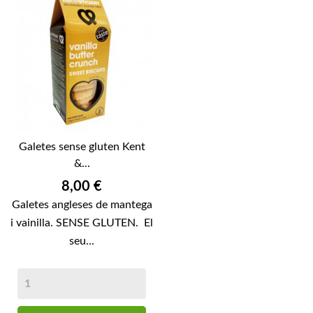
Galetes sense gluten Kent
&...
Preu
8,00 €
Galetes angleses de mantega
i vainilla. SENSE GLUTEN. El
seu...