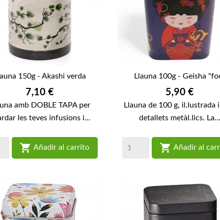
launa 150g - Akashi verda
Llauna 100g - Geisha "fo
Preu
Preu
7,10 €
5,90 €
auna amb DOBLE TAPA per
Llauna de 100 g, il.lustrada 
rdar les teves infusions i...
detallets metàl.lics. La..


Añadir al carrito
Añadir al carr