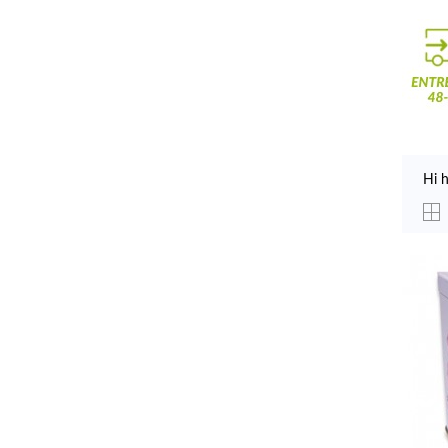
--
Hi 