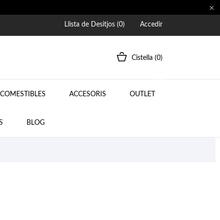

Llista de Desitjos (
0
)
Accedir
Cistella
(0)
NEW
COMESTIBLES
ACCESORIS
OUTLET
BLOG
S
BLOG