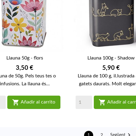
Llauna 50g - flors
Llauna 100g - Shadow
Preu
Preu
3,50 €
5,90 €
una de 50g. Pels teus tes o
Llauna de 100 g, il.lustrad
infusions. La llauna és...
gatets daurats. Molt elegant


Añadir al carrito
Añadir al carr

Següent
2
1