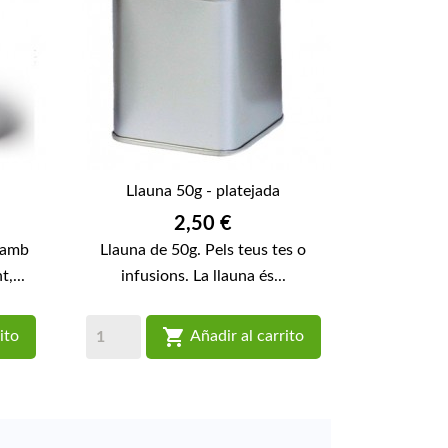
Llauna 50g - platejada
Preu
2,50 €
a amb
Llauna de 50g. Pels teus tes o
,...
infusions. La llauna és...

ito
Añadir al carrito