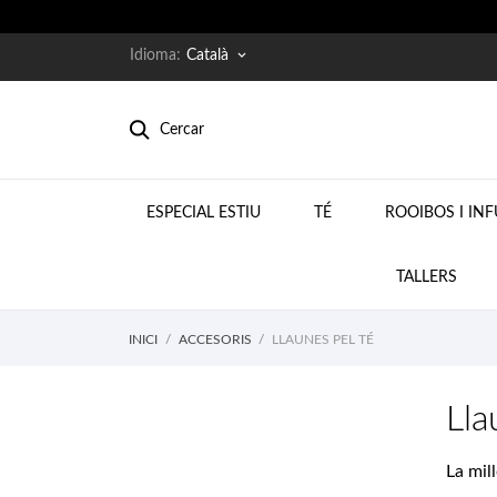
Idioma:
Català
keyboard_arrow_down
Cercar
ESPECIAL ESTIU
TÉ
ROOIBOS I IN
TALLERS
INICI
ACCESORIS
LLAUNES PEL TÉ
Lla
La mil