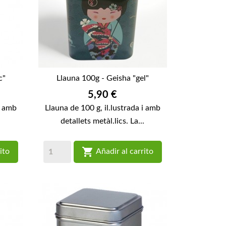
c"
Llauna 100g - Geisha "gel"
Preu
5,90 €
i amb
Llauna de 100 g, il.lustrada i amb
.
detallets metàl.lics. La...

ito
Añadir al carrito