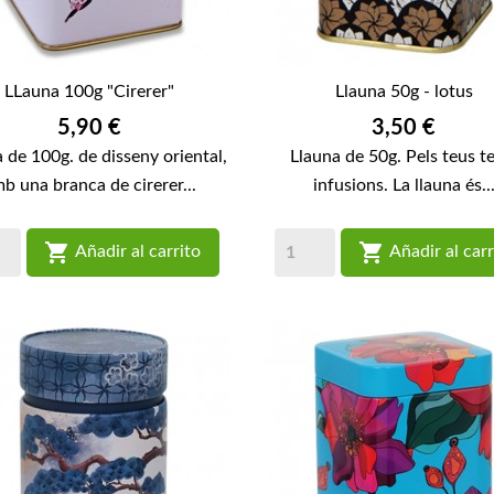
LLauna 100g "Cirerer"
Llauna 50g - lotus
Preu
Preu
5,90 €
3,50 €
 de 100g. de disseny oriental,
Llauna de 50g. Pels teus t
b una branca de cirerer...
infusions. La llauna és..


Añadir al carrito
Añadir al carr