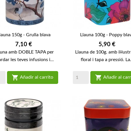
launa 150g - Grulla blava
Llauna 100g - Poppy bla
Preu
Preu
7,10 €
5,90 €
auna amb DOBLE TAPA per
Llauna de 100g. amb il·lust
rdar les teves infusions i...
floral i tapa a pressió. La.


Añadir al carrito
Añadir al carr