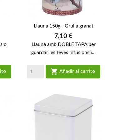
Llauna 150g - Grulla granat
Preu
7,10 €
es o
Llauna amb DOBLE TAPA per
.
guardar les teves infusions i...

ito
Añadir al carrito