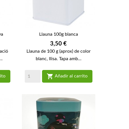
va
Llauna 100g blanca
Preu
3,50 €
ració
Llauna de 100 g (aprox) de color
..
blanc, llisa. Tapa amb...

ito
Añadir al carrito