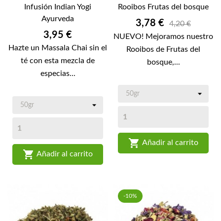
Infusión Indian Yogi
Rooibos Frutas del bosque
Ayurveda
Precio
3,78 €
4,20 €
Precio
3,95 €
NUEVO! Mejoramos nuestro
Hazte un Massala Chai sin el
Rooibos de Frutas del
té con esta mezcla de
bosque,...
especias...

Añadir al carrito

Añadir al carrito
-10%