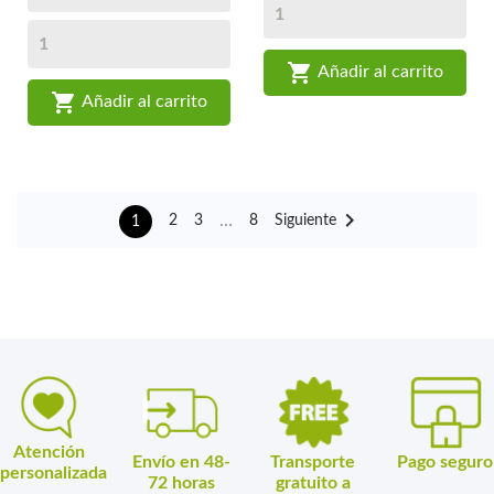

Añadir al carrito

Añadir al carrito

…
Siguiente
2
3
8
1
Atención
Envío en 48-
Transporte
Pago seguro
personalizada
72 horas
gratuito a