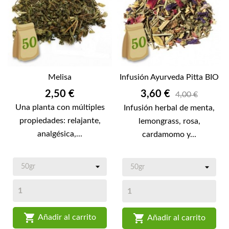
Melisa
Infusión Ayurveda Pitta BIO
Precio
Precio
2,50 €
3,60 €
4,00 €
Una planta con múltiples
Infusión herbal de menta,
propiedades: relajante,
lemongrass, rosa,
analgésica,...
cardamomo y...


Añadir al carrito
Añadir al carrito