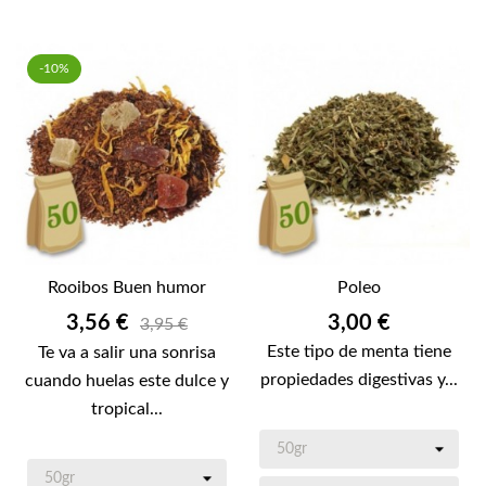
-10%
Rooibos Buen humor
Poleo
Precio
Precio
3,56 €
3,00 €
3,95 €
Este tipo de menta tiene
Te va a salir una sonrisa
propiedades digestivas y...
cuando huelas este dulce y
tropical...