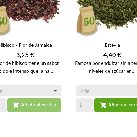
Hibisco - Flor de Jamaica
Estevia
Precio
Precio
3,25 €
4,40 €
lor de hibisco tiene un sabor
Famosa por endulzar sin alter
cido e intenso que la ha...
niveles de azúcar en...


Añadir al carrito
Añadir al carr