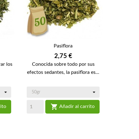
Pasiflora
Precio
2,75 €
ar los
Conocida sobre todo por sus
efectos sedantes, la pasiflora es...

ito
Añadir al carrito