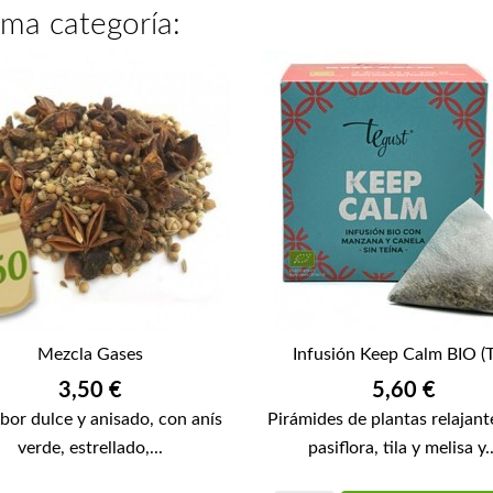
sma categoría:
Mezcla Gases
Infusión Keep Calm BIO (Te
Precio
Precio
3,50 €
5,60 €
bor dulce y anisado, con anís
Pirámides de plantas relajant
verde, estrellado,...
pasiflora, tila y melisa y..