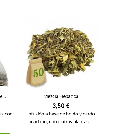
...
Mezcla Hepática
Precio
3,50 €
es con
Infusión a base de boldo y cardo
.
mariano, entre otras plantas...