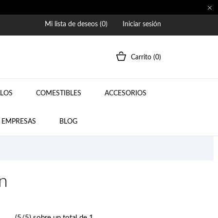

Mi lista de deseos (
0
)
Iniciar sesión
Carrito
(0)
ALOS
COMESTIBLES
ACCESORIOS
A EMPRESAS
BLOG
n
(5/5) sobre un total de 1