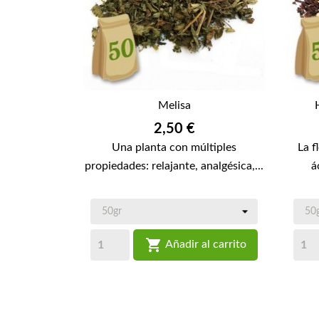
Melisa
Precio
2,50 €
Una planta con múltiples
La f
propiedades: relajante, analgésica,...
á

Añadir al carrito