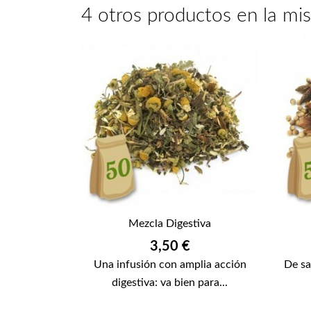
4 otros productos en la mi
Mezcla Digestiva
Precio
3,50 €
Una infusión con amplia acción
De sa
digestiva: va bien para...