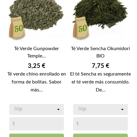
Té Verde Gunpowder
Té Verde Sencha Okumidori
Temple...
BIO
Precio
Precio
3,25 €
7,75 €
Té verde chino enrollado en
El té Sencha es seguramente
forma de bolitas. Sabor
el té verde más consumido.
más...
De...