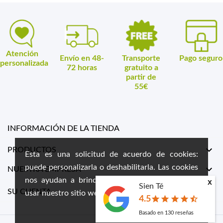
Atención
Envío en 48-
Transporte
Pago seguro
personalizada
72 horas
gratuito a
partir de
55€
INFORMACIÓN DE LA TIENDA

PRODUCTOS
Esta es una solicitud de acuerdo de cookies:
puede personalizarla o deshabilitarla. Las cookies

NUESTRA EMPRESA
nos ayudan a brindarle la mejor experiencia al
x
Sien Té

SU CUENTA
usar nuestro sitio web.
star
star
star
star
star_half
4.5
Basado en
130
reseñas
done
PRIVACY POLICY
ACCEPT