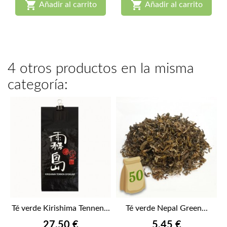


Añadir al carrito
Añadir al carrito
4 otros productos en la misma
categoría:
Té verde Kirishima Tennen...
Té verde Nepal Green...
Precio
Precio
27,50 €
5,45 €