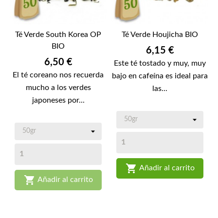
Té Verde South Korea OP
Té Verde Houjicha BIO
BIO
Precio
6,15 €
Precio
6,50 €
Este té tostado y muy, muy
El té coreano nos recuerda
bajo en cafeína es ideal para
mucho a los verdes
las...
japoneses por...

Añadir al carrito

Añadir al carrito