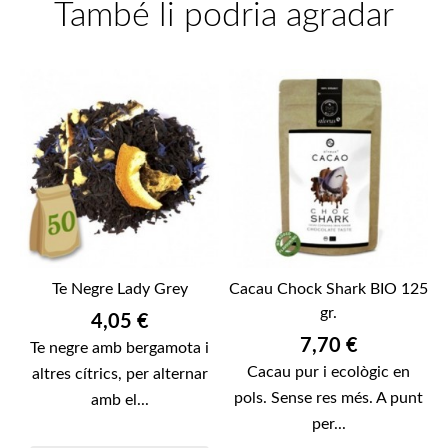
També li podria agradar
Te Negre Lady Grey
Cacau Chock Shark BIO 125
gr.
Preu
4,05 €
Preu
7,70 €
Te negre amb bergamota i
Cacau pur i ecològic en
altres cítrics, per alternar
pols. Sense res més. A punt
amb el...
per...