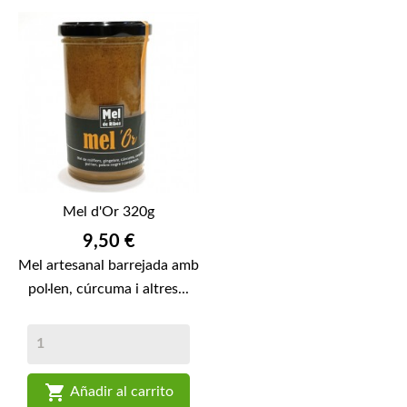
Mel d'Or 320g
Preu
9,50 €
Mel artesanal barrejada amb
pol·len, cúrcuma i altres...

Añadir al carrito