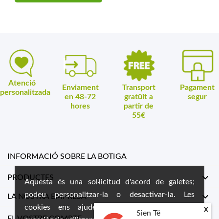
Atenció
Enviament
Transport
Pagament
personalitzada
en 48-72
gratüit a
segur
hores
partir de
55€
INFORMACIÓ SOBRE LA BOTIGA

PRODUCTES
Aquesta és una sol·licitud d'acord de galetes;
podeu personalitzar-la o desactivar-la. Les

LA NOSTRA EMPRESA
cookies ens ajuden a oferir-vos la millor
x
Sien Té

EL VOSTRE COMPTE