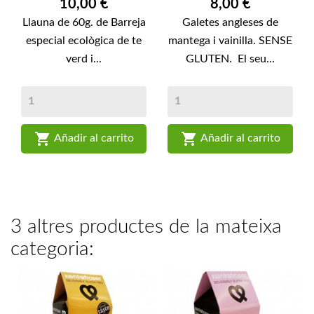
Preu
Preu
10,00 €
8,00 €
Llauna de 60g. de Barreja
Galetes angleses de
especial ecològica de te
mantega i vainilla. SENSE
verd i...
GLUTEN. El seu...


Añadir al carrito
Añadir al carrito
3 altres productes de la mateixa
categoria: