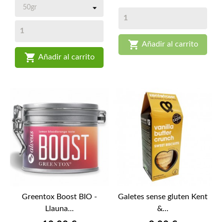

Añadir al carrito

Añadir al carrito
Greentox Boost BIO -
Galetes sense gluten Kent
Llauna...
&...