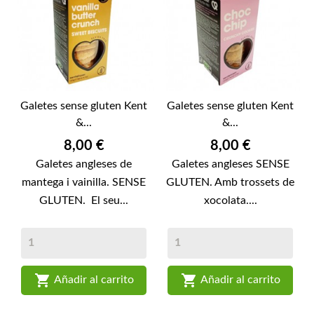
Galetes sense gluten Kent
Galetes sense gluten Kent
&...
&...
Preu
Preu
8,00 €
8,00 €
Galetes angleses de
Galetes angleses SENSE
mantega i vainilla. SENSE
GLUTEN. Amb trossets de
GLUTEN. El seu...
xocolata....


Añadir al carrito
Añadir al carrito