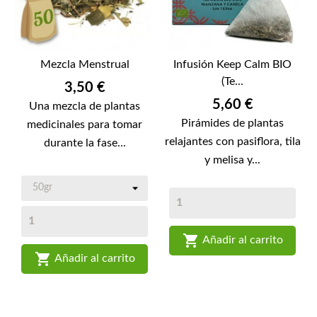
Mezcla Menstrual
Infusión Keep Calm BIO
(Te...
Precio
3,50 €
Precio
5,60 €
Una mezcla de plantas
Pirámides de plantas
medicinales para tomar
relajantes con pasiflora, tila
durante la fase...
y melisa y...

Añadir al carrito

Añadir al carrito