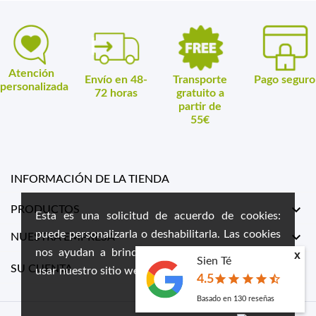
Atención
Envío en 48-
Transporte
Pago seguro
personalizada
72 horas
gratuito a
partir de
55€
INFORMACIÓN DE LA TIENDA

PRODUCTOS
Esta es una solicitud de acuerdo de cookies:
puede personalizarla o deshabilitarla. Las cookies

NUESTRA EMPRESA
nos ayudan a brindarle la mejor experiencia al
x
Sien Té

SU CUENTA
usar nuestro sitio web.
star
star
star
star
star_half
4.5
Basado en
130
reseñas
done
PRIVACY POLICY
ACCEPT