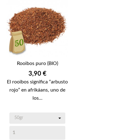
Rooibos puro (BIO)
Precio
3,90 €
El rooibos significa “arbusto
rojo” en afrikáans, uno de
los...