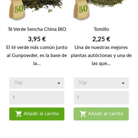
Té Verde Sencha China BIO
Tomillo
Precio
Precio
3,95 €
2,25 €
El té verde más común junto
Una de nuestras mejores
al Gunpowder, es la base de
plantas autóctonas y una de
la...
las que...


Añadir al carrito
Añadir al carrito