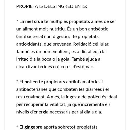
PROPIETATS DELS INGREDIENTS:
* La
mel crua
té múltiples propietats a més de ser
un aliment molt nutritiu. És un bon antisèptic
(antibacterià) i un digestiu. Té propietats
antioxidants, que prevenen l’oxidació cel.lular.
També es un bon emolient, es a dir, alleuja la
irritació a la boca o la gola. També ajuda a
cicatritzar ferides o úlceres d’estómac.
* El
pol·len
té propietats antiinflamatòries i
antibacterianes que combaten les diarrees i el
restrenyiment. A més, la ingesta de pol·len és ideal
per recuperar la vitalitat, ja que incrementa els
nivells d'energia necessaris per al dia a dia.
* El
gingebre
aporta sobretot propietats