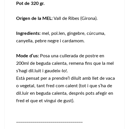
Pot de 320 gr.
Orígen de la MEL:
Vall de Ribes (Girona).
Ingredients:
mel, pol.len, gingebre, cúrcuma,
canyella, pebre negre i cardamom.
Mode d’us:
Posa una cullerada de postre en
200ml de beguda calenta, remena fins que la mel
s’hagi dil.luit i gaudeix-lo!.
Està pensat per a prendre’l diluït amb llet de vaca
o vegetal, tant fred com calent (tot i que s’ha de
dil.luir en beguda calenta, després pots afegir en
fred el que et vingui de gust).
_________________________________