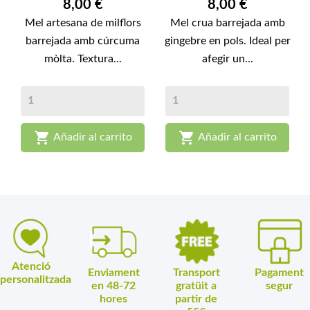
Preu
Preu
8,00 €
8,00 €
Mel artesana de milflors
Mel crua barrejada amb
barrejada amb cúrcuma
gingebre en pols. Ideal per
mòlta. Textura...
afegir un...


Añadir al carrito
Añadir al carrito
Atenció
Enviament
Transport
Pagament
personalitzada
en 48-72
gratüit a
segur
hores
partir de