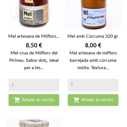
Mel artesana de Milflors...
Mel amb Cúrcuma 320 gr.
Preu
Preu
8,50 €
8,00 €
Mel crua de Milflors del
Mel artesana de milflors
Pirineu. Sabor dolç, ideal
barrejada amb cúrcuma
per a les...
mòlta. Textura...


Añadir al carrito
Añadir al carrito