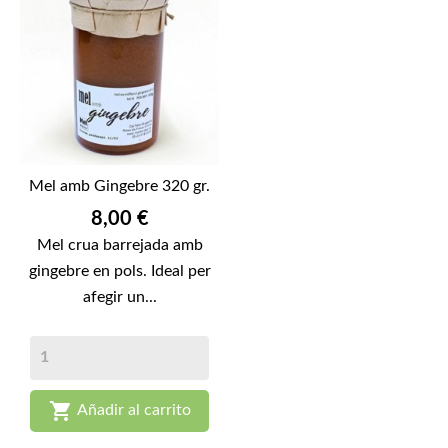
Mel amb Gingebre 320 gr.
Preu
8,00 €
Mel crua barrejada amb
gingebre en pols. Ideal per
afegir un...

Añadir al carrito