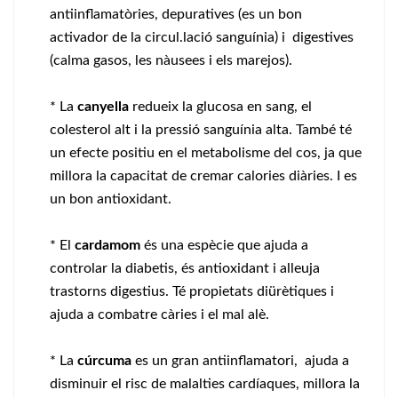
antiinflamatòries, depuratives (es un bon
activador de la circul.lació sanguínia) i digestives
(calma gasos, les nàusees i els marejos).
* La
canyella
redueix la glucosa en sang, el
colesterol alt i la pressió sanguínia alta. També té
un efecte positiu en el metabolisme del cos, ja que
millora la capacitat de cremar calories diàries. I es
un bon antioxidant.
* El
cardamom
és una espècie que ajuda a
controlar la diabetis, és antioxidant i alleuja
trastorns digestius. Té propietats diürètiques i
ajuda a combatre càries i el mal alè.
* La
cúrcuma
es un gran antiinflamatori, ajuda a
disminuir el risc de malalties cardíaques, millora la