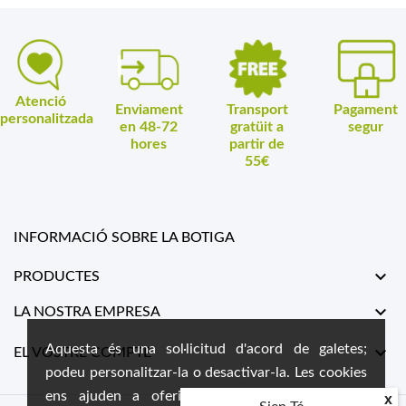
Atenció
Enviament
Transport
Pagament
personalitzada
en 48-72
gratüit a
segur
hores
partir de
55€
INFORMACIÓ SOBRE LA BOTIGA

PRODUCTES

LA NOSTRA EMPRESA
Aquesta és una sol·licitud d'acord de galetes;

EL VOSTRE COMPTE
podeu personalitzar-la o desactivar-la. Les cookies
ens ajuden a oferir-vos la millor experiència
x