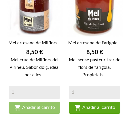
Mel artesana de Milflors...
Mel artesana de Farigola...
Preu
Preu
8,50 €
8,50 €
Mel crua de Milflors del
Mel sense pasteuritzar de
Pirineu. Sabor dolç, ideal
flors de farigola.
per a les...
Propietats...


Añadir al carrito
Añadir al carrito