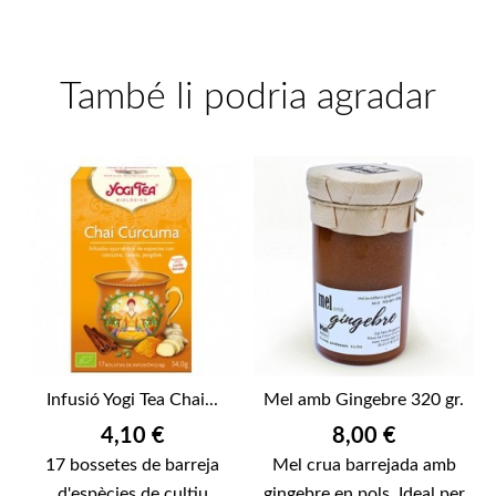
També li podria agradar
Infusió Yogi Tea Chai...
Mel amb Gingebre 320 gr.
Preu
Preu
4,10 €
8,00 €
17 bossetes de barreja
Mel crua barrejada amb
d'espècies de cultiu
gingebre en pols. Ideal per