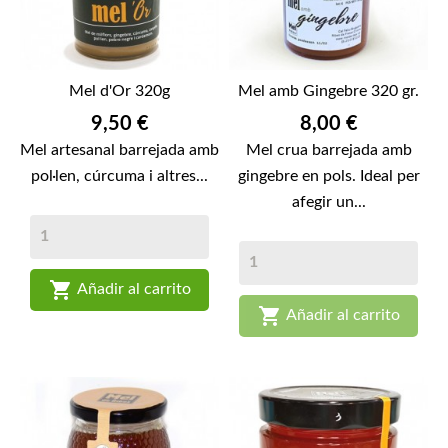
Mel d'Or 320g
Mel amb Gingebre 320 gr.
Preu
Preu
9,50 €
8,00 €
Mel artesanal barrejada amb
Mel crua barrejada amb
pol·len, cúrcuma i altres...
gingebre en pols. Ideal per
afegir un...

Añadir al carrito

Añadir al carrito