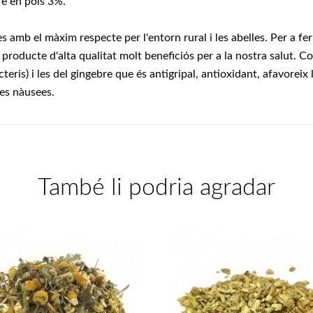
re en pols 3%.
 amb el màxim respecte per l'entorn rural i les abelles. Per a fer
roducte d'alta qualitat molt beneficiós per a la nostra salut. Con
teris) i les del gingebre que és antigripal, antioxidant, afavoreix 
les nàusees.
També li podria agradar