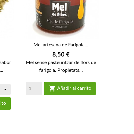
Mel artesana de Farigola...
Preu
8,50 €
 sabor
Mel sense pasteuritzar de flors de
..
farigola. Propietats...

Añadir al carrito
ito