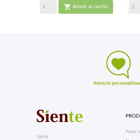

Añadir al carrito
Atenció personalitza
PROD
Preus r
Siente