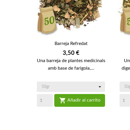
Barreja Refredat
Preu
3,50 €
Una barreja de plantes medicinals
Un
amb base de farigola,...
dige

Añadir al carrito