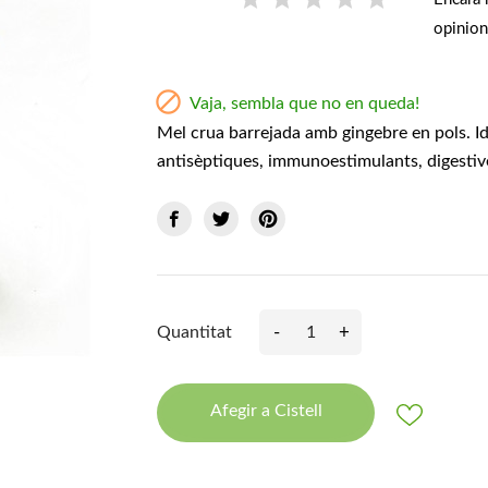
opinion

Vaja, sembla que no en queda!
Mel crua barrejada amb gingebre en pols. Id
antisèptiques, immunoestimulants, digestive
-
+
Quantitat
Afegir a Cistell