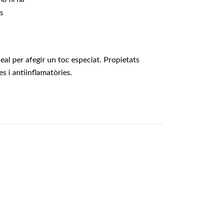
s
eal per afegir un toc especiat. Propietats
s i antiinflamatòries.