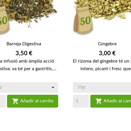
Barreja Digestiva
Gingebre
Preu
Preu
3,50 €
3,00 €
a infusió amb àmplia acció
El rizoma del gingebre té un
stiva: va bé per a gastritis,...
intens, picant i fresc que.


Añadir al carrito
Añadir al carr