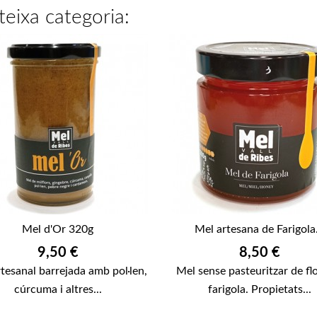
teixa categoria:
Mel d'Or 320g
Mel artesana de Farigola.
Preu
Preu
9,50 €
8,50 €
tesanal barrejada amb pol·len,
Mel sense pasteuritzar de fl
cúrcuma i altres...
farigola. Propietats...