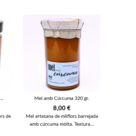
..
Mel amb Cúrcuma 320 gr.
Preu
8,00 €
ors de
Mel artesana de milflors barrejada
amb cúrcuma mòlta. Textura...