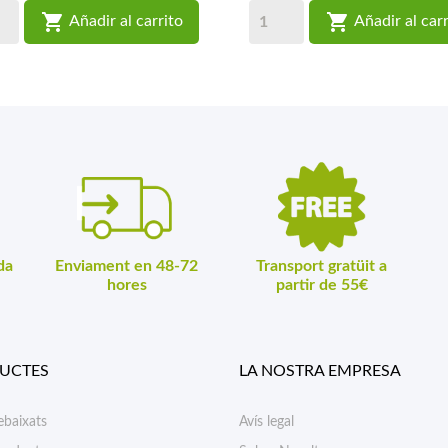


Añadir al carrito
Añadir al carr
da
Enviament en 48-72
Transport gratüit a
hores
partir de 55€
UCTES
LA NOSTRA EMPRESA
ebaixats
Avís legal