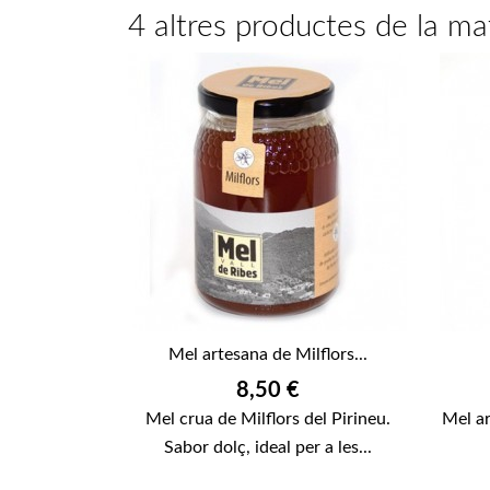
4 altres productes de la ma
Mel artesana de Milflors...
Preu
8,50 €
Mel crua de Milflors del Pirineu.
Mel ar
Sabor dolç, ideal per a les...