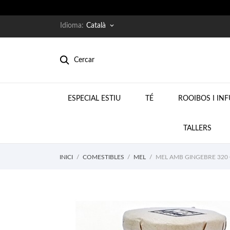
Idioma:
Català
keyboard_arrow_down
Cercar
ESPECIAL ESTIU
TÉ
ROOIBOS I IN
TALLERS
INICI
COMESTIBLES
MEL
MEL AMB GINGEBRE 320 