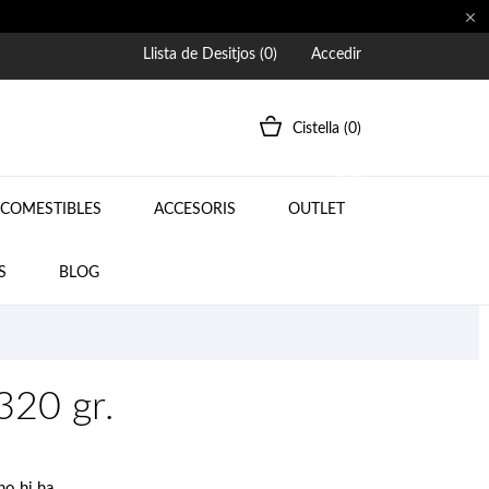

Llista de Desitjos (
0
)
Accedir
Cistella
(0)
NEW
COMESTIBLES
ACCESORIS
OUTLET
BLOG
S
BLOG
320 gr.
no hi ha